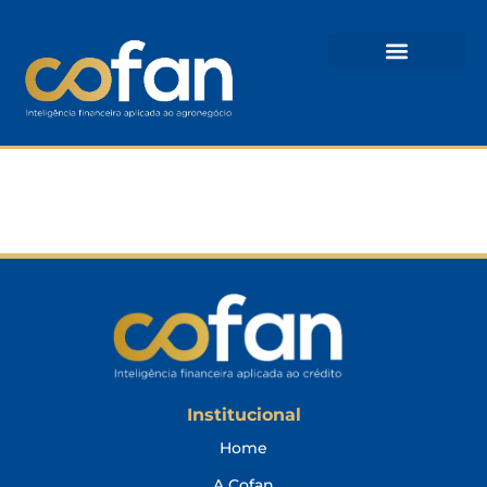
Brener Padilha
Institucional
Home
A Cofan