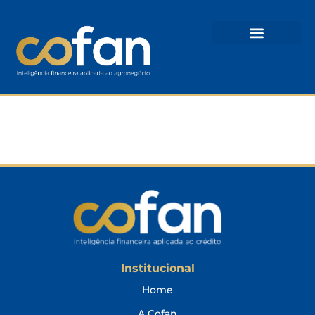
Joas Serpa
Institucional
Home
A Cofan